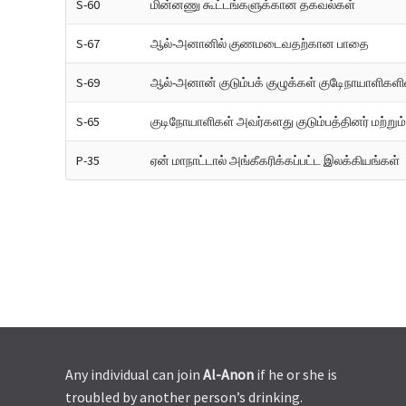
S-60
மின்னணு கூட்டங்களுக்கான தகவல்கள்
S-67
ஆல்-அனானில் குணமடைவதற்கான பாதை
S-69
ஆல்-அனான் குடும்பக் குழுக்கள் குடிேநாயாளிக
S-65
குடிநோயாளிகள் அவர்களது குடும்பத்தினர் மற்றும்
P-35
ஏன் மாநாட்டால் அங்கீகரிக்கப்பட்ட இலக்கியங்கள்
Any individual can join
Al-Anon
if he or she is
troubled by another person’s drinking.