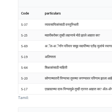
Code
particulars
S-37
व्यावसायिकांसाठी वस्तुस्थिती
S-25
मद्यपीबरोबर तुम्ही लहानाचे मोठे झाले आहात का?
S-69
अॅल-अॅनॉन परिवार समूह मद्यपींच्या प्रौढ मुलांचे स्व
S-19
अलिप्तता
S-64
शिक्षकांसाठी माहिती
S-20
कोणाच्यातरी पिण्याचा तुमच्या जगण्यावर परिणाम झाला आह
S-17
एखाद्याच्या दारू पिण्यामुळे तुम्ही त्रस्त आहात का? ॲल-ॲ
Tamil: