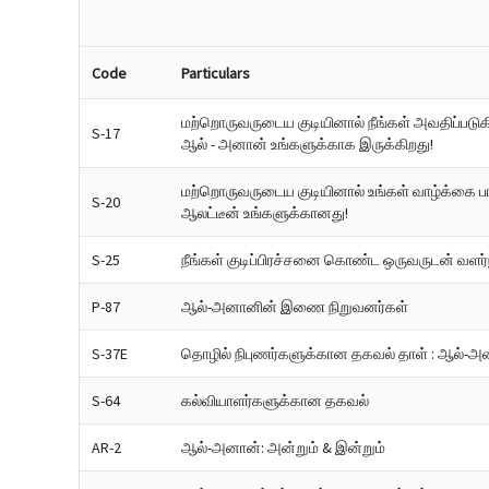
Code
Particulars
மற்றொருவருடைய குடியினால் நீங்கள் அவதிப்படுகி
S-17
ஆல் - அனான் உங்களுக்காக இருக்கிறது!
மற்றொருவருடைய குடியினால் உங்கள் வாழ்க்கை பா
S-20
ஆலட்டீன் உங்களுக்கானது!
S-25
நீங்கள் குடிப்பிரச்சனை கொண்ட ஒருவருடன் வளர
P-87
ஆல்-அனானின் இணை நிறுவனர்கள்
S-37E
தொழில் நிபுணர்களுக்கான தகவல் தாள் : ஆல்-அனா
S-64
கல்வியாளர்களுக்கான தகவல்
AR-2
ஆல்-அனான்: அன்றும் & இன்றும்