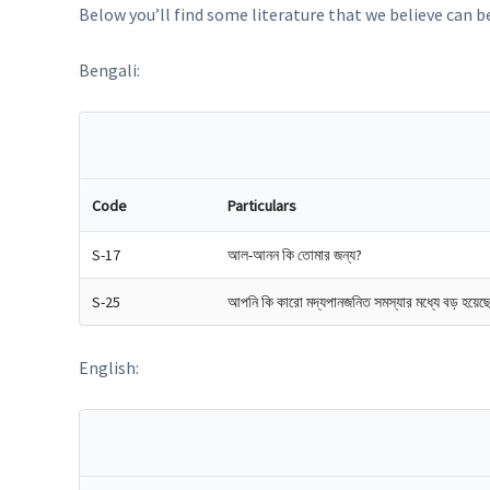
Below you’ll find some literature that we believe can be
Bengali:
Code
Particulars
S-17
আল-আনন কি তোমার জন্য?
S-25
আপনি কি কারো মদ্যপানজনিত সমস্যার মধ্যে বড় হয়েছ
English: