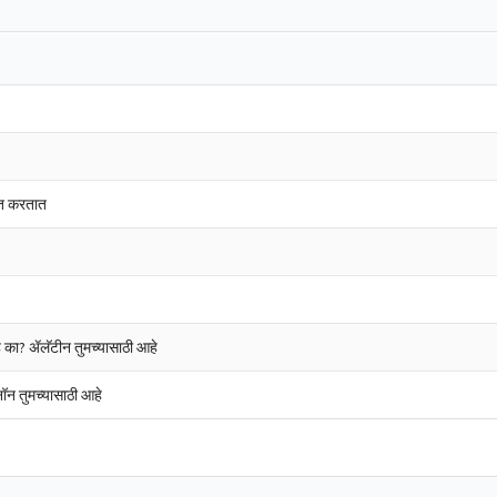
ागत करतात
े का? ॲलॅटीन तुमच्यासाठी आहे
नॉन तुमच्यासाठी आहे