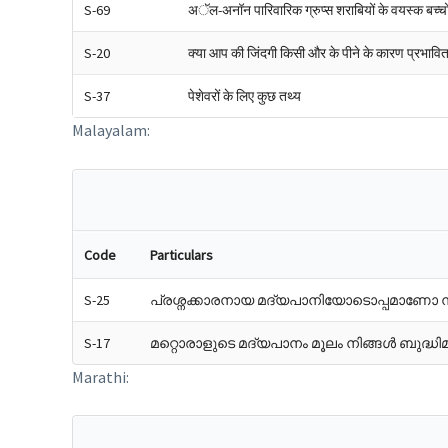
S-69
अॅल-अनॉन पारिवारिक ग्रुप्स शराबियों के वयस्क बच्चों 
S-20
क्या आप की जिंदगी किसी और के पीने के कारण प्रभावित 
S-37
पेशेवरों के लिए कुछ तथ्य
Malayalam:
Code
Particulars
S-25
പ്രശ്നക്കാരനായ മദ്യപാനിയോടൊപ്പമാണോ ന
S-17
മറ്റൊരാളുടെ മദ്യപാനം മൂലം നിങ്ങൾ ബുദ്
Marathi: