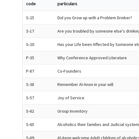
code
particulars
S-25
Did you Grow up with a Problem Drinker?
S-17
Are you troubled by someone else's drinking
S-20
Has your Life been Affected by Someone els
P-35
Why Conference Approved Literature
P-87
Co-Founders
S-38
Remember Al-Anon in your will
S-57
Joy of Service
S-62
Group Inventory
S-65
Alcoholics their families and Judicial system
S-69
Al-Anon welcome Adult children of alcoholic