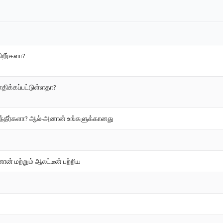
றீர்களா?
திக்கப்பட்டுள்ளதா?
்ந்தீர்களா? ஆல்-அனான் உங்களுக்கானது
ன் மற்றும் ஆலட்டீன் பற்றிய